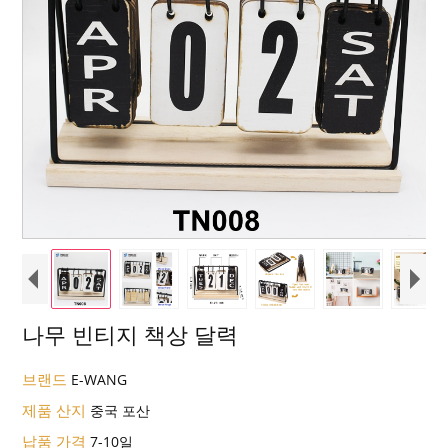
나무 빈티지 책상 달력
브랜드
E-WANG
제품 산지
중국 포산
납품 가격
7-10일