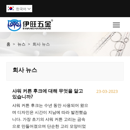
한국어

Togg
홈
>
뉴스
>
회사 뉴스
회사 뉴스
샤워 커튼 후크에 대해 무엇을 알고
23-03-2023
있습니까?
샤워 커튼 후크는 수년 동안 사용되어 왔으
며 디자인은 시간이 지남에 따라 발전했습
니다. 가장 초기의 샤워 커튼 고리는 금속
으로 만들어졌으며 단순한 고리 모양이었