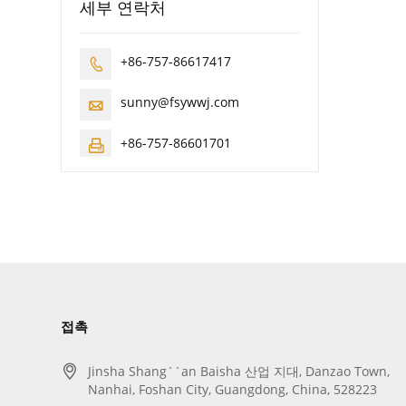
세부 연락처
+86-757-86617417

sunny@fsywwj.com

+86-757-86601701

접촉

Jinsha Shang``an Baisha 산업 지대, Danzao Town,
Nanhai, Foshan City, Guangdong, China, 528223