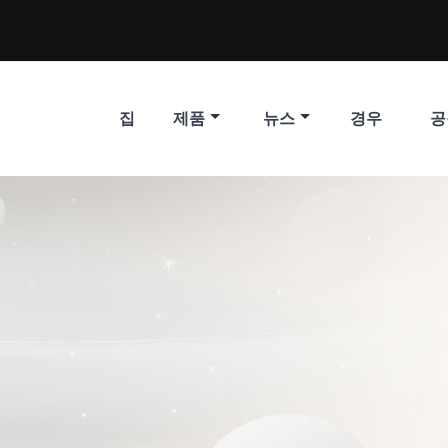
집
제품
뉴스
경우
공