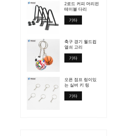
2로드 커피 머리핀
테이블 다리
기타
축구 경기 월드컵
열쇠 고리
기타
오픈 점프 링이있
는 실버 키 링
기타