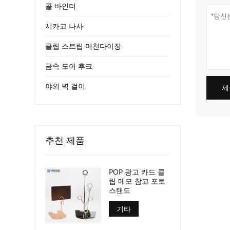
콜 바인더
시카고 나사
클립 스트립 머천다이징
금속 도어 후크
야외 벽 걸이
제
추천 제품
POP 광고 카드 클
립 메모 참고 포토
스탠드
기타