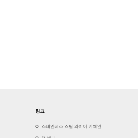
링크
스테인레스 스틸 와이어 키체인
책 반지