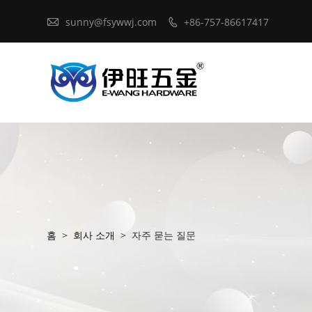

sunny@fsywwj.com
+86-757-86617417

홈
>
회사 소개
>
자주 묻는 질문