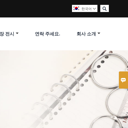

한국어

장 전시
연락 주세요.
회사 소개
