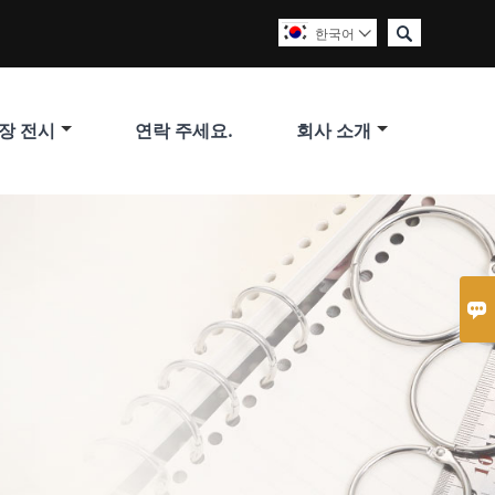

한국어

장 전시
연락 주세요.
회사 소개
