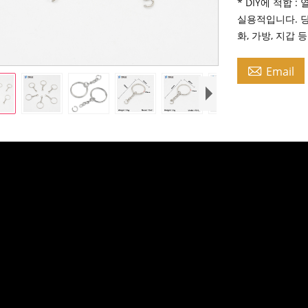
* DIY에 적합 
실용적입니다. 당
화, 가방, 지갑

Email