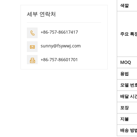
색깔
세부 연락처
+86-757-86617417

주요 특
sunny@fsywwj.com

+86-757-86601701

MOQ
용법
모델 번
배달 시
포장
지불
배송 방