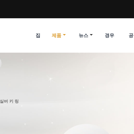
집
제품
뉴스
경우
공
실버 키 링