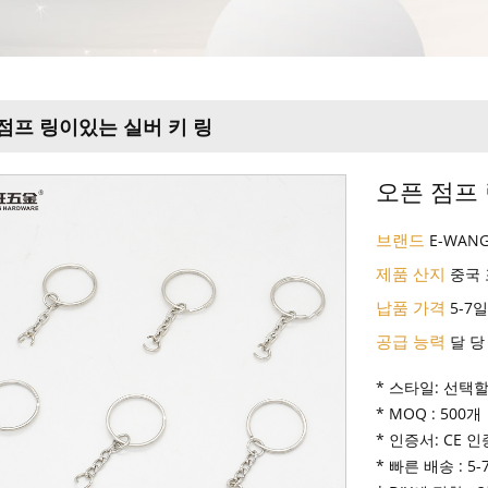
점프 링이있는 실버 키 링
오픈 점프
브랜드
E-WAN
제품 산지
중국
납품 가격
5-7
공급 능력
달 당
* 스타일: 선택
* MOQ : 500개
* 인증서: CE 인
* 빠른 배송 : 5-