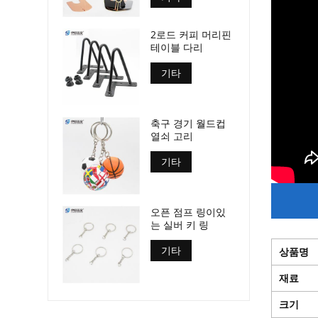
2로드 커피 머리핀
테이블 다리
기타
축구 경기 월드컵
열쇠 고리
기타
오픈 점프 링이있
는 실버 키 링
기타
상품명
재료
크기