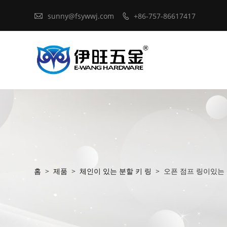

sunny@fsywwj.com
+86-757-86617417

홈
>
제품
>
체인이 있는 분할 키 링
>
오픈 점프 링이있는 