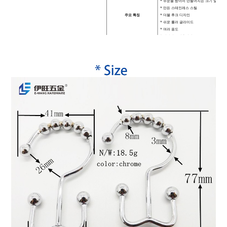
* 주문을 받아서 만들어지는 크기 및 색깔
* 만든
스테인레스 스틸
주요 특징
* 더블 후크 디자인
* 쉬운 롤러 글라이드
* 여러 용도
* 편리하고 실용적인
* 사용하기 쉬운
MOQ
500개
용법
욕실, 호텔, 세면실, 실내, 샤워 커튼 장식
스타일
패션과 클래식
배달 시간
5-7일
포장
고객 요구 사항에 따라 포장
지불
T/T, 웨스턴 유니온, 페이팔, 신용 카드 등
배송 방법
DHL/UPS/Fedex/TNT 등