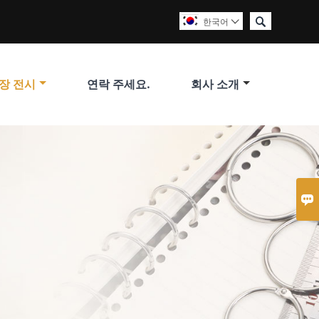

한국어

장 전시
연락 주세요.
회사 소개
