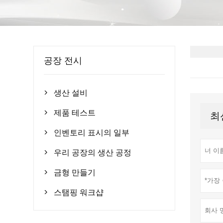
공장 전시
생산 설비

제품 테스트
최

인벤토리 표시의 일부

우리 공장의 생산 공정

금형 만들기

스탬핑 워크샵
