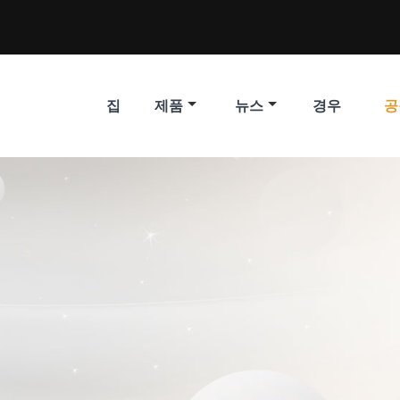
집
제품
뉴스
경우
공