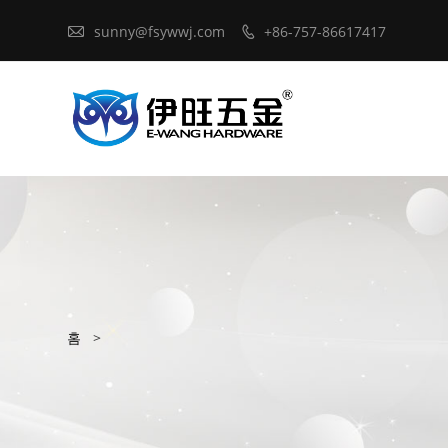

sunny@fsywwj.com
+86-757-86617417

홈
>