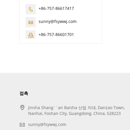
+86-757-86617417

sunny@fsywwj.com

+86-757-86601701

접촉

Jinsha Shang``an Baisha 산업 지대, Danzao Town,
Nanhai, Foshan City, Guangdong, China, 528223

sunny@fsywwj.com