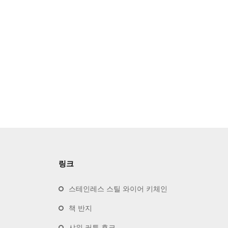
링크
스테인레스 스틸 와이어 키체인
책 반지
샤워 커튼 후크