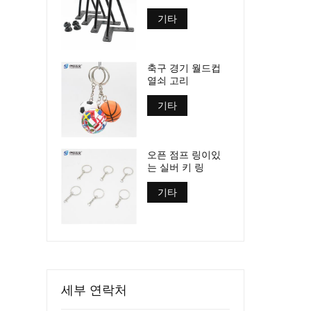
기타
축구 경기 월드컵
열쇠 고리
기타
오픈 점프 링이있
는 실버 키 링
기타
세부 연락처