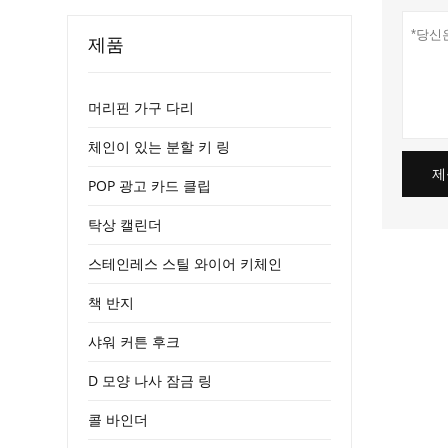
제품
머리핀 가구 다리
체인이 있는 분할 키 링
제
POP 광고 카드 클립
탁상 캘린더
스테인레스 스틸 와이어 키체인
책 반지
샤워 커튼 후크
D 모양 나사 잠금 링
콜 바인더