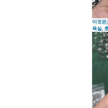
이것은
욕실, 