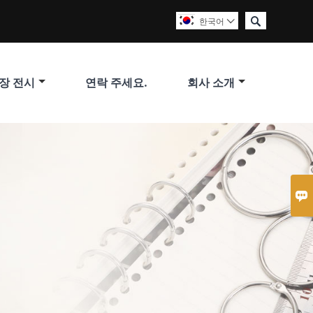

한국어

장 전시
연락 주세요.
회사 소개
