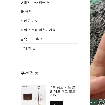
D 모양 나사 잠금 링
콜 바인더
시카고 나사
클립 스트립 머천다이징
금속 도어 후크
야외 벽 걸이
추천 제품
POP 광고 카드 클
립 메모 참고 포토
스탠드
기타