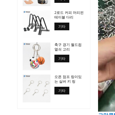
2로드 커피 머리핀
테이블 다리
기타
축구 경기 월드컵
열쇠 고리
기타
오픈 점프 링이있
는 실버 키 링
기타