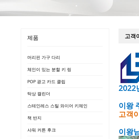
고객이
제품
머리핀 가구 다리
체인이 있는 분할 키 링
POP 광고 카드 클립
2022
탁상 캘린더
테이블
이왕 
스테인레스 스틸 와이어 키체인
고객이
책 반지
체인이
이왕님
샤워 커튼 후크