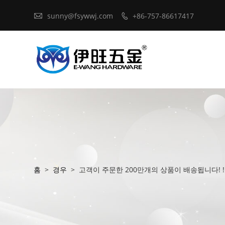

sunny@fsywwj.com
+86-757-86617417

홈
>
경우
>
고객이 주문한 200만개의 상품이 배송됩니다! ! 