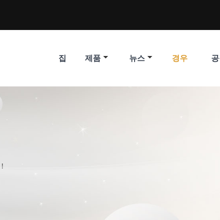
집
제품
뉴스
경우
공
!